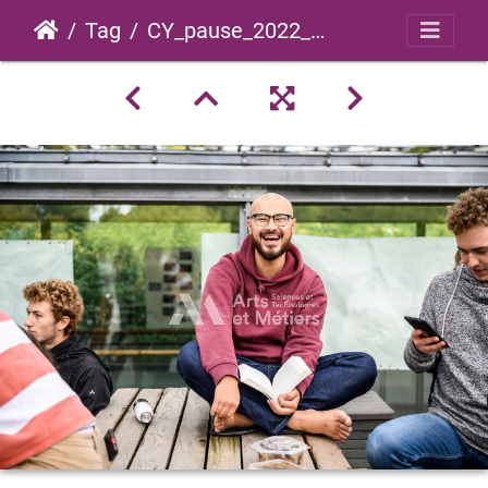
Tag
CY_pause_2022_0021