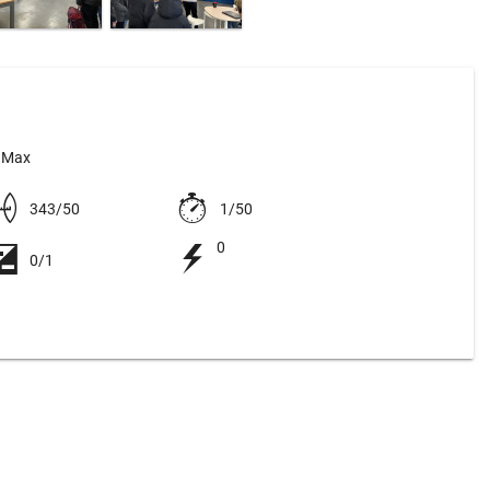
o Max
343/50
1/50
0
0/1