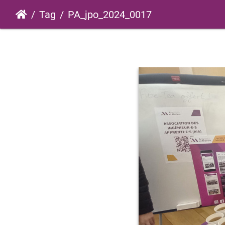
Tag
PA_jpo_2024_0017