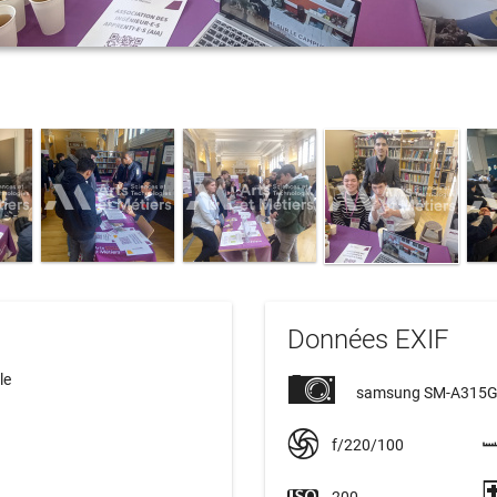
Données EXIF
le
samsung SM-A315
f/220/100