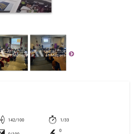
G
142/100
1/33
0