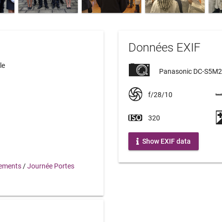
Données EXIF
le
Panasonic DC-S5M2
f/28/10
320
Show EXIF data
ements
/
Journée Portes