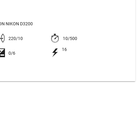
N NIKON D3200
220/10
10/500
16
0/6