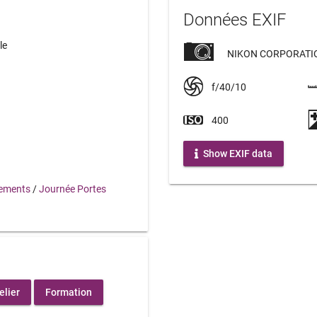
Données EXIF
le
NIKON CORPORATIO
f/40/10
400
Show EXIF data
ements
/
Journée Portes
elier
Formation