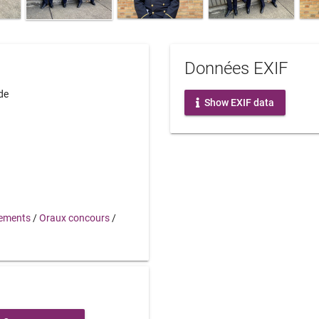
Données EXIF
de
Show EXIF data
ements
/
Oraux concours
/