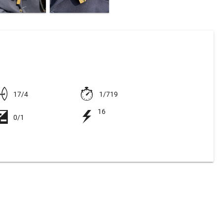
17/4
1/719
16
0/1