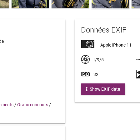
Données EXIF
de
Apple iPhone 11
f/9/5
32
Show EXIF data
ements
/
Oraux concours
/