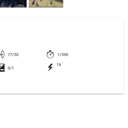
77/50
1/390
16
0/1