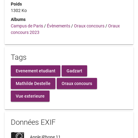
Poids
1302 Ko
Albums
Campus de Paris
/
Évènements
/
Oraux concours
/
Oraux
concours 2023
Tags
Evenement etudiant
Gadzart
Mathilde Destelle
Oraux concours
Vue exterieure
Données EXIF
Apple iPhone 11