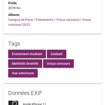
Poids
2078 Ko
Albums
Campus de Paris
/
Évènements
/
Oraux concours
/
Oraux
concours 2023
Tags
Evenement etudiant
Gadzart
Mathilde Destelle
Oraux concours
Vue exterieure
Données EXIF
Apple iPhone 11